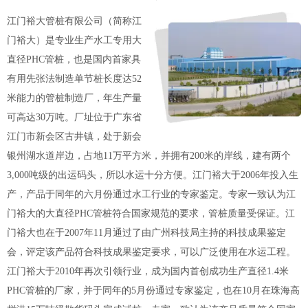
江门裕大管桩有限公司（简称江
门裕大）是专业生产水工专用大
直径PHC管桩，也是国内首家具
有用先张法制造单节桩长度达52
米能力的管桩制造厂，年生产量
可高达30万吨。厂址位于广东省
江门市新会区古井镇，处于新会
银州湖水道岸边，占地11万平方米，并拥有200米的岸线，建有两个
3,000吨级的出运码头，所以水运十分方便。江门裕大于2006年投入生
产，产品于同年的六月份通过水工行业的专家鉴定。专家一致认为江
门裕大的大直径PHC管桩符合国家规范的要求，管桩质量受保证。江
门裕大也在于2007年11月通过了由广州科技局主持的科技成果鉴定
会，评定该产品符合科技成果鉴定要求，可以广泛使用在水运工程。
江门裕大于2010年再次引领行业，成为国内首创成功生产直径1.4米
PHC管桩的厂家，并于同年的5月份通过专家鉴定，也在10月在珠海高